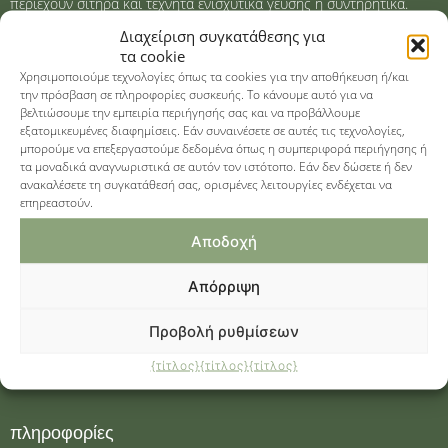
περιέχουν σιτηρά και τεχνητά ενισχυτικά γεύσης ή συντηρητικά.
Διαχείριση συγκατάθεσης για
Η υγεία και η ευημερία των τετράποδων φίλων σας, αλλά και η δική
τα cookie
μας, είναι η ύψιστη προτεραιότητά μας. Αναπτύσσουμε τα προϊόντα
Χρησιμοποιούμε τεχνολογίες όπως τα cookies για την αποθήκευση ή/και
την πρόσβαση σε πληροφορίες συσκευής. Το κάνουμε αυτό για να
μας ως φυσικές, πλήρεις τροφές, ειδικά προσαρμοσμένες στις
βελτιώσουμε την εμπειρία περιήγησής σας και να προβάλλουμε
ανάγκες των ζώων. Επειδή θέλουμε μόνο το καλύτερο για τα ζώα
εξατομικευμένες διαφημίσεις. Εάν συναινέσετε σε αυτές τις τεχνολογίες,
μας.
μπορούμε να επεξεργαστούμε δεδομένα όπως η συμπεριφορά περιήγησης ή
τα μοναδικά αναγνωριστικά σε αυτόν τον ιστότοπο. Εάν δεν δώσετε ή δεν
ανακαλέσετε τη συγκατάθεσή σας, ορισμένες λειτουργίες ενδέχεται να
επηρεαστούν.
Αποδοχή
Απόρριψη
Προβολή ρυθμίσεων
{τίτλος}
{τίτλος}
{τίτλος}
πληροφορίες