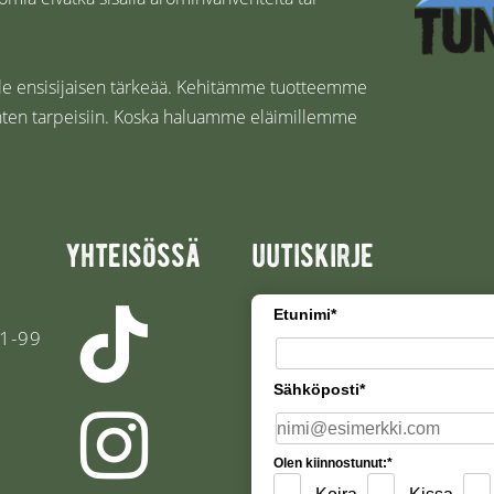
eille ensisijaisen tärkeää. Kehitämme tuotteemme
 eläinten tarpeisiin. Koska haluamme eläimillemme
yhteisössä
uutiskirje
Etunimi*
1-99
Sähköposti*
Olen kiinnostunut:*