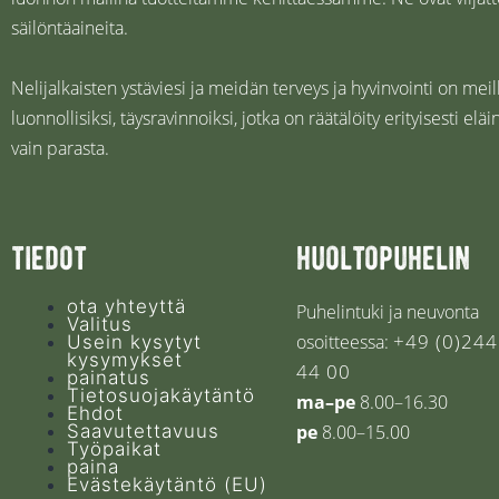
säilöntäaineita.
Nelijalkaisten ystäviesi ja meidän terveys ja hyvinvointi on m
luonnollisiksi, täysravinnoiksi, jotka on räätälöity erityisesti
vain parasta.
tiedot
huoltopuhelin
ota yhteyttä
Puhelintuki ja neuvonta
Valitus
+49 (0)244
osoitteessa:
Usein kysytyt
kysymykset
44 00
painatus
Tietosuojakäytäntö
ma–pe
8.00–16.30
Ehdot
Saavutettavuus
pe
8.00–15.00
Työpaikat
paina
Evästekäytäntö (EU)