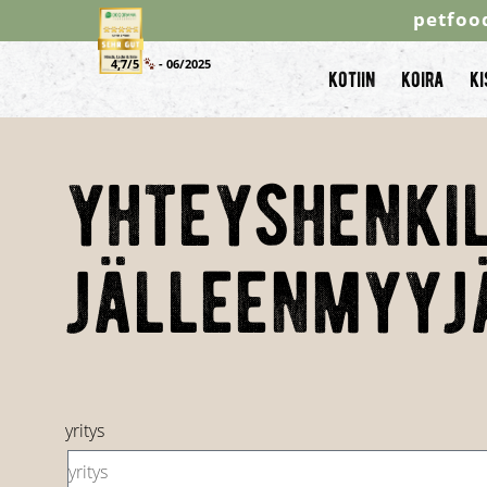
petfoo
4,7/5
- 06/2025
kotiin
koira
k
yhteyshenkil
jälleenmyyj
yritys