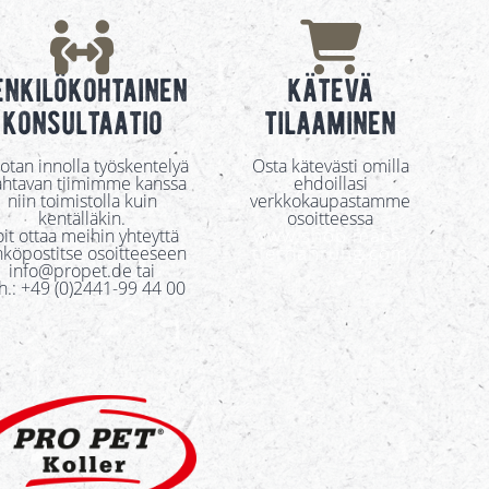
enkilökohtainen
kätevä
konsultaatio
tilaaminen
tan innolla työskentelyä
Osta kätevästi omilla
htavan tiimimme kanssa
ehdoillasi
niin toimistolla kuin
verkkokaupastamme
kentälläkin.
osoitteessa
www.shop.macs-
it ottaa meihin yhteyttä
tiernahrung.com
hköpostitse osoitteeseen
info@propet.de tai
h.: +49 (0)2441-99 44 00