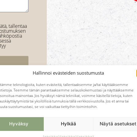
ätä, tallentaa
suostumuksen
sähköpostia
isessa
ytyy
Hallinnoi evästeiden suostumusta
tämme teknologioita, kuten evästeitä, tallentaaksemme ja/tai käyttääksemme
tetietoja. Teemme tämän parantaaksemme selauskokemustasi ja näyttääksemme
sonoitua mainontaa. Jos hyväksyt nämä tekniikat, voimme käsitellä tietoja, kuten
auskäyttäytymistä tai yksilöllisiä tunnuksia tällä verkkosivustolla. Jos et anna tai
uuta suostumustasi, se voi vaikuttaa tiettyihin toimintoihin.
Hyväksy
Hylkää
Näytä asetukset
{otsikko}
{otsikko}
{otsikko}