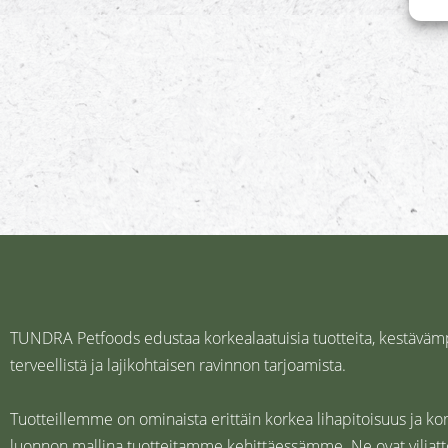
TUNDRA Petfoods edustaa korkealaatuisia tuotteita, kestävämpä
terveellistä ja lajikohtaisen ravinnon tarjoamista.
Tuotteillemme on ominaista erittäin korkea lihapitoisuus ja ko
luonnon mallina tuotteitamme kehittäessämme. Ne ovat viljatto