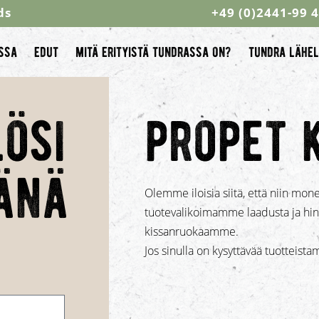
ds
+49 (0)2441-99 
issa
edut
mitä erityistä tundrassa on?
tundra lähel
ösi
propet 
änä
Olemme iloisia siitä, että niin mone
tuotevalikoimamme laadusta ja hinna
kissanruokaamme.
Jos sinulla on kysyttävää tuotteistam