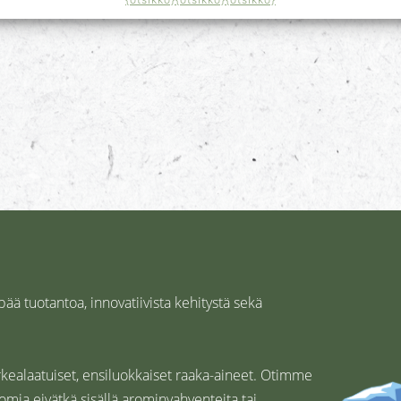
ä tuotantoa, innovatiivista kehitystä sekä
rkealaatuiset, ensiluokkaiset raaka-aineet. Otimme
mia eivätkä sisällä arominvahventeita tai