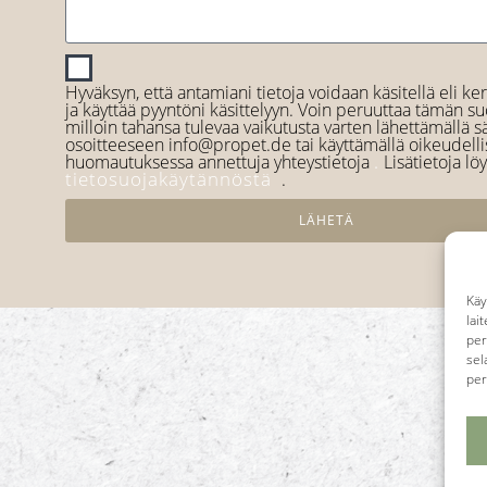
Hyväksyn, että antamiani tietoja voidaan käsitellä eli ker
ja käyttää pyyntöni käsittelyyn. Voin peruuttaa tämän 
milloin tahansa tulevaa vaikutusta varten lähettämällä 
osoitteeseen info@propet.de tai käyttämällä oikeudell
.
huomautuksessa annettuja yhteystietoja
Lisätietoja lö
tietosuojakäytännöstä
.
LÄHETÄ
Käy
lai
per
sel
per