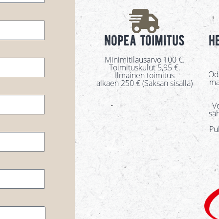
nopea toimitus
h
Minimitilausarvo 100 €.
Toimituskulut 5,95 €.
Odo
Ilmainen toimitus
ma
alkaen 250 € (Saksan sisällä)
Vo
sä
Pu