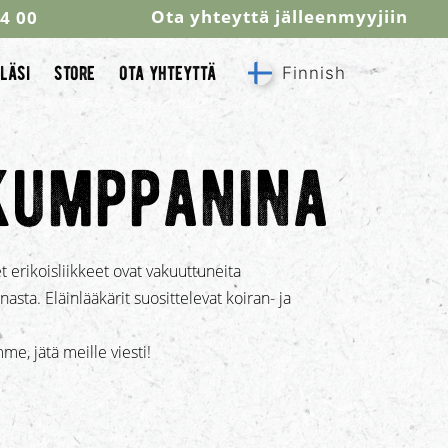
Ota yhteyttä jälleenmyyjiin
44 00
läsi
store
ota yhteyttä
Finnish
kumppanina
t erikoisliikkeet ovat vakuuttuneita
sta. Eläinlääkärit suosittelevat koiran- ja
me, jätä meille viesti!