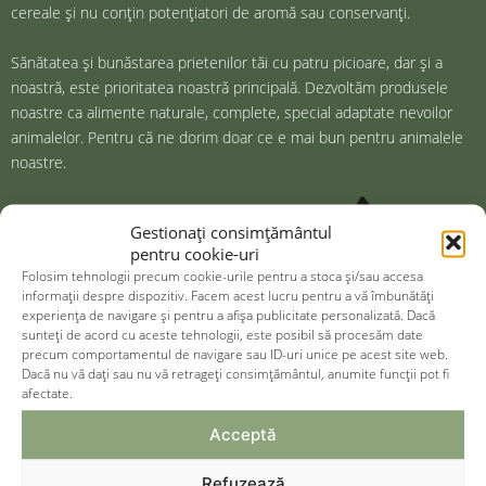
cereale și nu conțin potențiatori de aromă sau conservanți.
Sănătatea și bunăstarea prietenilor tăi cu patru picioare, dar și a
noastră, este prioritatea noastră principală. Dezvoltăm produsele
noastre ca alimente naturale, complete, special adaptate nevoilor
animalelor. Pentru că ne dorim doar ce e mai bun pentru animalele
noastre.
Gestionați consimțământul
pentru cookie-uri
Folosim tehnologii precum cookie-urile pentru a stoca și/sau accesa
informații despre dispozitiv. Facem acest lucru pentru a vă îmbunătăți
experiența de navigare și pentru a afișa publicitate personalizată. Dacă
sunteți de acord cu aceste tehnologii, este posibil să procesăm date
precum comportamentul de navigare sau ID-uri unice pe acest site web.
Dacă nu vă dați sau nu vă retrageți consimțământul, anumite funcții pot fi
afectate.
Acceptă
informaţii
Refuzează