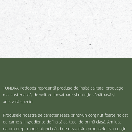
TUNDRA Petfoods reprezintă produse de înaltă calitate, producție
mai sustenabilă, dezvoltare inovatoare și nutriție sănătoasă și
adecvată speciei.
Produsele noastre se caracterizează printr-un conținut foarte ridicat
de carne și ingrediente de înaltă calitate, de primă clasă. Am luat
natura drept model atunci când ne dezvoltăm produsele. Nu conțin