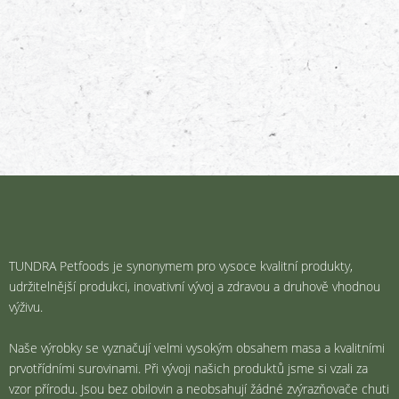
TUNDRA Petfoods je synonymem pro vysoce kvalitní produkty,
udržitelnější produkci, inovativní vývoj a zdravou a druhově vhodnou
výživu.
Naše výrobky se vyznačují velmi vysokým obsahem masa a kvalitními
prvotřídními surovinami. Při vývoji našich produktů jsme si vzali za
vzor přírodu. Jsou bez obilovin a neobsahují žádné zvýrazňovače chuti