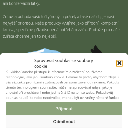
ani konzervační látky.
Zdraví a pohoda vašich čtyřnohých přátel, a také našich, je naší
nejvyšší prioritou. Naše produkty vyvíjíme jako přírodní, kompletní
krmiva, speciálně přizpůsobená potřebám zvířat. Protože pro naše
zvířata chceme jen to nejlepší.
Spravovat souhlas se soubory
cookie
K ukládání a/nebo přístupu k informacím o zařízení používáme
technologie, jako jsou soubory cookie. Děláme to proto, abychom zlepšili
váš zážitek z prohlížení a zobrazovali personalizovanou reklamu. Pokud s
těmito technologiemi souhlasíte, můžeme zpracovávat údaje, jako je
chování při procházení nebo jedinečná ID na tomto webu. Pokud svůj
souhlas neudělíte nebo neodvoláte, mohou být ovlivněny některé funkce.
Přijmout
informace
Odmítnout