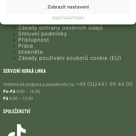
kontakt
Zobrazit nastavení
Stížnost
Často kladené otázky
{titul}
{titul}
{titul}
otisk
Zásady ochrany osobních údajů
Smluvní podmínky
Přístupnost
Práce
stiskněte
Zásady používání souborů cookie (EU)
servisní horká linka
+49 (0)2441-99 44 00
Telefonická podpora a poradenství na:
Po-Pá
8:00 – 16:30
Pá
8:00 – 15:00
společenství