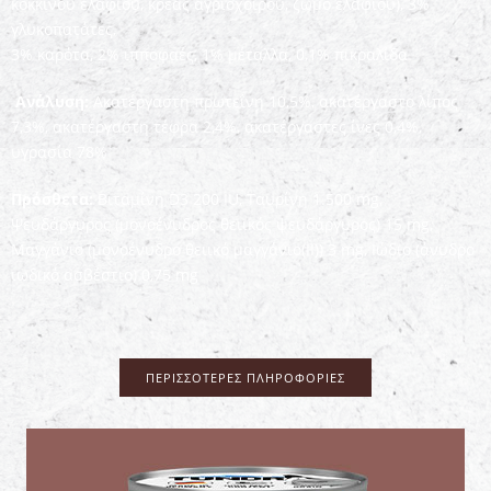
κόκκινου ελαφιού, κρέας αγριόχοιρου, ζωμό ελαφιού), 3%
γλυκοπατάτες,
3% καρότα, 2% ιπποφαές, 1% μέταλλα, 0,1% πικραλίδα
Ανάλυση:
Ακατέργαστη πρωτεΐνη 10,5%, ακατέργαστο λίπος
7,3%, ακατέργαστη τέφρα 2,4%, ακατέργαστες ίνες 0,4%,
υγρασία 78%
Πρόσθετα:
Βιταμίνη D3 200 IU, Ταυρίνη 1.500 mg,
Ψευδάργυρος (μονοένυδρος θειικός ψευδάργυρος) 15 mg,
Μαγγάνιο (μονοένυδρο θειικό μαγγάνιο(II)) 3 mg, Ιώδιο (άνυδρο
ιωδικό ασβέστιο) 0,75 mg
ΠΕΡΙΣΣΌΤΕΡΕΣ ΠΛΗΡΟΦΟΡΊΕΣ