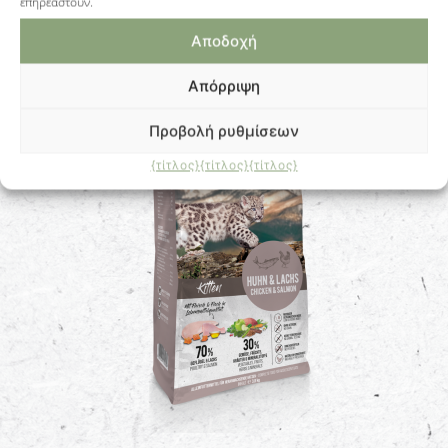
επηρεαστούν.
Αποδοχή
ΠΕΡΙΣΣΌΤΕΡΕΣ ΠΛΗΡΟΦΟΡΊΕΣ
Απόρριψη
Προβολή ρυθμίσεων
{τίτλος}
{τίτλος}
{τίτλος}