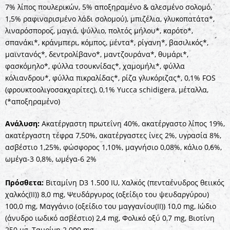
7% λίπος πουλερικών, 5% αποξηραμένο & αλεσμένο σολομό,
1,5% ραφιναρισμένο λάδι σολομού), μπιζέλια, γλυκοπατάτα*,
λιναρόσπορος, μαγιά, ψύλλιο, πολτός μήλου*, καρότο*,
σπανάκι*, κράνμπερι, κόμπος, μέντα*, ρίγανη*, βασιλικός*,
μαϊντανός*, δεντρολίβανο*, μαντζουράνα*, θυμάρι*,
φασκόμηλο*, φύλλα τσουκνίδας*, χαμομήλι*, φύλλα
κόλιανδρου*, φύλλα πικραλίδας*, ρίζα γλυκόριζας*, 0,1% FOS
(φρουκτοολιγοσακχαρίτες), 0,1% Yucca schidigera, μέταλλα,
(*αποξηραμένο)
Ανάλυση:
Ακατέργαστη πρωτεΐνη 40%, ακατέργαστο λίπος 19%,
ακατέργαστη τέφρα 7,50%, ακατέργαστες ίνες 2%, υγρασία 8%,
ασβέστιο 1,25%, φώσφορος 1,10%, μαγνήσιο 0,08%, κάλιο 0,6%,
ωμέγα-3 0,8%, ωμέγα-6 2%
Πρόσθετα:
Βιταμίνη D3 1.500 IU, Χαλκός (πενταένυδρος θειικός
χαλκός(II)) 8,0 mg, Ψευδάργυρος (οξείδιο του ψευδαργύρου)
100,0 mg, Μαγγάνιο (οξείδιο του μαγγανίου(II)) 10,0 mg, Ιώδιο
(άνυδρο ιωδικό ασβέστιο) 2,4 mg, Φολικό οξύ 0,7 mg, Βιοτίνη
250 μg, Ταυρίνη 2.000 mg