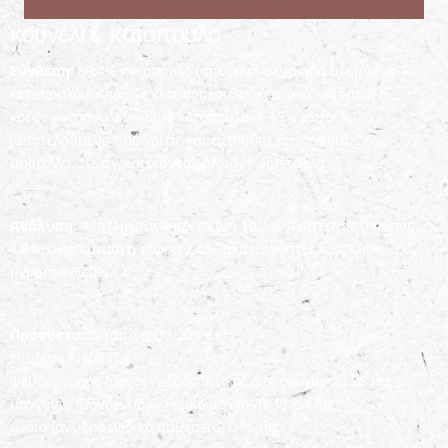
κουνέλι & κοτόπουλο
Σύνθεση:
80,4% κοτόπουλο (αποτελούμενο από στομάχια
κοτόπουλου, καρδιές κοτόπουλου, συκωτάκια κοτόπουλου,
κρέας κοτόπουλου, ζωμό κοτόπουλου), 15% κουνέλι
(αποτελούμενο από κρέας και εντόσθια κουνελιού), 2,6%
μύρτιλλα, 1% αγριοτριανταφυλλιά, 1% μέταλλα
Ανάλυση:
Ακατέργαστη πρωτεΐνη 10,3%, ακατέργαστο λίπος
4,8%, ακατέργαστη τέφρα 2,4%, ακατέργαστες ίνες 0,4%,
υγρασία 80,0%
Πρόσθετα:
Βιταμίνη D3 200 IU
ταυρίνη 1.500 mg
ψευδάργυρος (μονοένυδρος θειικός ψευδάργυρος) 25 mg
μαγγάνιο (μονοένυδρο θειικό μαγγάνιο II) 1,4 mg
ιώδιο (άνυδρο ιωδικό ασβέστιο) 0,75 mg