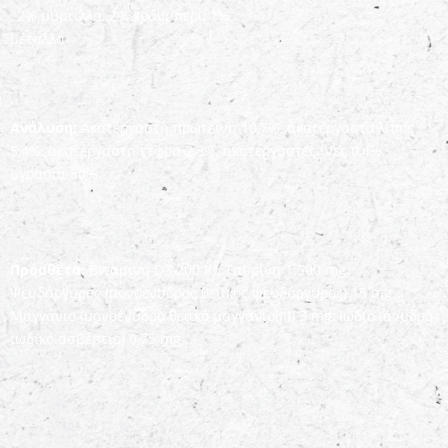
, 2% μύρτιλλα, 2% κράνμπερι, 1%
μέταλλα
Ανάλυση:
Ακατέργαστη πρωτεΐνη 10,7%, ακατέργαστο λίπος
5,4%, ακατέργαστη τέφρα 2,3%, ακατέργαστες ίνες 0,4%,
υγρασία 80%
Πρόσθετα:
Βιταμίνη D3 200 IU, Ταυρίνη 1.500 mg,
Ψευδάργυρος (μονοένυδρος θειικός ψευδάργυρος) 15 mg,
Μαγγάνιο (μονοένυδρο θειικό μαγγάνιο(II)) 3 mg, Ιώδιο (άνυδρο
ιωδικό ασβέστιο) 0,75 mg