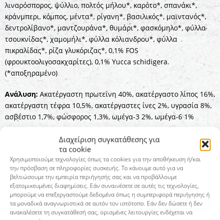
λιναρόσπορος, ψύλλιο, πολτός μήλου*, καρότο*, σπανάκι*,
κράνμπερι, κόμπος, μέντα*, ρίγανη*, βασιλικός*, μαϊντανός*,
δεντρολίβανο*, μαντζουράνα*, θυμάρι*, φασκόμηλο*, φύλλα
τσουκνίδας*, χαμομήλι*, φύλλα κόλιανδρου*, φύλλα
πικραλίδας*, ρίζα γλυκόριζας*, 0,1% FOS
(φρουκτοολιγοσακχαρίτες), 0,1% Yucca schidigera.
(*αποξηραμένο)
Ανάλυση:
Ακατέργαστη πρωτεΐνη 40%, ακατέργαστο λίπος 16%,
ακατέργαστη τέφρα 10,5%, ακατέργαστες ίνες 2%, υγρασία 8%,
ασβέστιο 1,7%, φώσφορος 1,3%, ωμέγα-3 2%, ωμέγα-6 1%
Διαχείριση συγκατάθεσης για
Πρόσθετα:
Βιταμίνη D3 1.300 IU, Χαλκός (πενταένυδρος θειικός
τα cookie
χαλκός(II)) 8,0 mg, Ψευδάργυρος (οξείδιο του ψευδαργύρου)
Χρησιμοποιούμε τεχνολογίες όπως τα cookies για την αποθήκευση ή/και
100,0 mg, Μαγγάνιο (οξείδιο του μαγγανίου(II)) 10,0 mg, Ιώδιο
την πρόσβαση σε πληροφορίες συσκευής. Το κάνουμε αυτό για να
(άνυδρο ιωδικό ασβέστιο) 2,6 mg, Φολικό οξύ 0,7 mg, Βιοτίνη
βελτιώσουμε την εμπειρία περιήγησής σας και να προβάλλουμε
250 μg, Ταυρίνη 1.600 mg
εξατομικευμένες διαφημίσεις. Εάν συναινέσετε σε αυτές τις τεχνολογίες,
μπορούμε να επεξεργαστούμε δεδομένα όπως η συμπεριφορά περιήγησης ή
τα μοναδικά αναγνωριστικά σε αυτόν τον ιστότοπο. Εάν δεν δώσετε ή δεν
ανακαλέσετε τη συγκατάθεσή σας, ορισμένες λειτουργίες ενδέχεται να