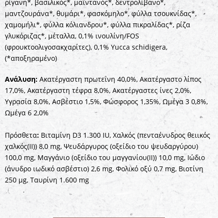
ρίγανη*, βασιλικός*, μαϊντανός*, δεντρολίβανο*,
μαντζουράνα*, θυμάρι*, φασκόμηλο*, φύλλα τσουκνίδας*,
χαμομήλι*, φύλλα κόλιανδρου*, φύλλα πικραλίδας*, ρίζα
γλυκόριζας*, μέταλλα, 0,1% ινουλίνη/FOS
(φρουκτοολιγοσακχαρίτες), 0,1% Yucca schidigera,
(*αποξηραμένο)
Ανάλυση:
Ακατέργαστη πρωτεΐνη 40,0%, Ακατέργαστο λίπος
17,0%, Ακατέργαστη τέφρα 8,0%, Ακατέργαστες ίνες 2,0%,
Υγρασία 8,0%, Ασβέστιο 1,5%, Φώσφορος 1,35%, Ωμέγα 3 0,8%,
Ωμέγα 6 2,0%
Πρόσθετα
:
Βιταμίνη D3 1.300 IU, Χαλκός (πενταένυδρος θειικός
χαλκός(II)) 8,0 mg, Ψευδάργυρος (οξείδιο του ψευδαργύρου)
100,0 mg, Μαγγάνιο (οξείδιο του μαγγανίου(II)) 10,0 mg, Ιώδιο
(άνυδρο ιωδικό ασβέστιο) 2,6 mg, Φολικό οξύ 0,7 mg, Βιοτίνη
250 μg, Ταυρίνη 1.600 mg