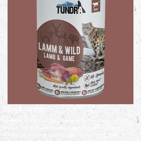
αρνί & κυνήγι
Σύνθεση:
61,6% αρνί (αποτελούμενο από πνεύμονες αρνιού,
καρδιές αρνιού, κρέας αρνιού, συκωτάκια αρνιού, ζωμό
αρνιού), 29,3% κρέας ελαφιού (αποτελούμενο από κρέας