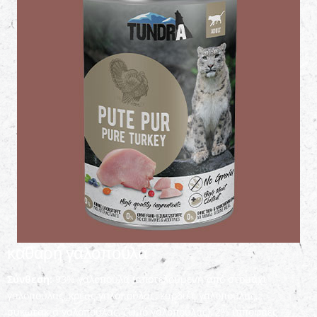
καθαρή γαλοπούλα
Σύνθεση:
93% γαλοπούλα (αποτελούμενη από στομάχι
γαλοπούλας, κρέας γαλοπούλας, καρδιές γαλοπούλας,
συκωτάκια γαλοπούλας, ζωμό γαλοπούλας), 2% ιπποφαές