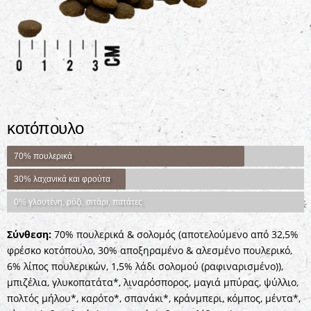
κοτόπουλο
70% πουλερικά
30% λαχανικά και φρούτα
0% γλουτένη, ρύζι, σιτάρι, πατάτες
Σύνθεση:
70% πουλερικά & σολομός (αποτελούμενο από 32,5%
φρέσκο ​​κοτόπουλο, 30% αποξηραμένο & αλεσμένο πουλερικό,
6% λίπος πουλερικών, 1,5% λάδι σολομού (ραφιναρισμένο)),
μπιζέλια, γλυκοπατάτα*, λιναρόσπορος, μαγιά μπύρας, ψύλλιο,
πολτός μήλου*, καρότο*, σπανάκι*, κράνμπερι, κόμπος, μέντα*,