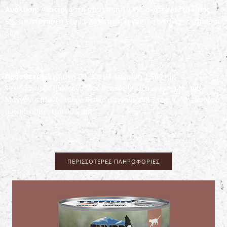
Ανάλυση:
Ακατέργαστη πρωτεΐνη 10,4%, ακατέργαστο λίπος
5%, ακατέργαστη τέφρα 2,3%, ακατέργαστες ίνες 0,3%, υγρασία
80%
Πρόσθετα:
Βιταμίνη D3 200 IU, Ταυρίνη 1.500 mg,
Ψευδάργυρος (μονοένυδρος θειικός ψευδάργυρος) 15 mg,
Μαγγάνιο (μονοένυδρο θειικό μαγγάνιο(II)) 3 mg, Ιώδιο (άνυδρο
ιωδικό ασβέστιο) 0,75 mg
ΠΕΡΙΣΣΌΤΕΡΕΣ ΠΛΗΡΟΦΟΡΊΕΣ