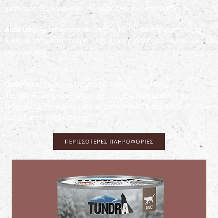
φασιανός, 3% κολοκύθα, 2% μύρτιλλα, 1% μέταλλα
Ανάλυση:
Ακατέργαστη πρωτεΐνη 10,4%, ακατέργαστο λίπος
5,3%, ακατέργαστη τέφρα 2,3%, ακατέργαστες ίνες 0,3%,
υγρασία 80%
Πρόσθετα:
Βιταμίνη D3 200 IU, Ταυρίνη 1.500 mg,
Ψευδάργυρος (μονοένυδρος θειικός ψευδάργυρος) 15 mg,
Μαγγάνιο (μονοένυδρο θειικό μαγγάνιο(II)) 3 mg, Ιώδιο (άνυδρο
ιωδικό ασβέστιο) 0,75 mg
ΠΕΡΙΣΣΌΤΕΡΕΣ ΠΛΗΡΟΦΟΡΊΕΣ