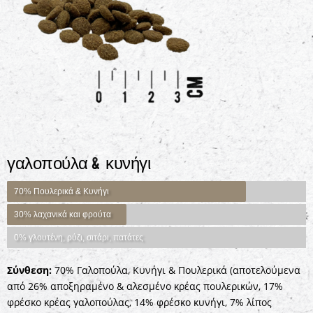
γαλοπούλα & κυνήγι
70% Πουλερικά & Κυνήγι
30% λαχανικά και φρούτα
0% γλουτένη, ρύζι, σιτάρι, πατάτες
Σύνθεση:
70% Γαλοπούλα, Κυνήγι & Πουλερικά (αποτελούμενα
από 26% αποξηραμένο & αλεσμένο κρέας πουλερικών, 17%
φρέσκο ​​κρέας γαλοπούλας, 14% φρέσκο ​​κυνήγι, 7% λίπος