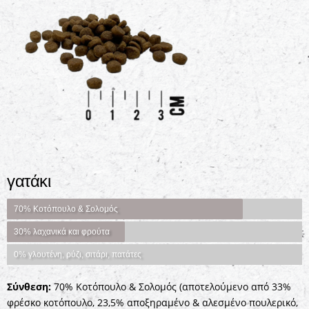
γατάκι
70% Κοτόπουλο & Σολομός
30% λαχανικά και φρούτα
0% γλουτένη, ρύζι, σιτάρι, πατάτες
Σύνθεση:
70% Κοτόπουλο & Σολομός (αποτελούμενο από 33%
φρέσκο ​​κοτόπουλο, 23,5% αποξηραμένο & αλεσμένο πουλερικό,