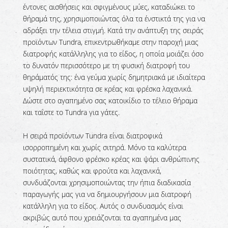
έντονες αισθήσεις και σφιγμένους μύες, καταδιώκει το
θήραμά της, χρησιμοποιώντας όλα τα ένστικτά της για να
αδράξει την τέλεια στιγμή. Κατά την ανάπτυξη της σειράς
προϊόντων Tundra, επικεντρωθήκαμε στην παροχή μιας
διατροφής κατάλληλης για το είδος, η οποία μοιάζει όσο
το δυνατόν περισσότερο με τη φυσική διατροφή του
θηράματός της: ένα γεύμα χωρίς δημητριακά με ιδιαίτερα
υψηλή περιεκτικότητα σε κρέας και φρέσκα λαχανικά.
Δώστε στο αγαπημένο σας κατοικίδιο το τέλειο θήραμα
και ταΐστε το Tundra για γάτες.
Η σειρά προϊόντων Tundra είναι διατροφικά
ισορροπημένη και χωρίς σιτηρά. Μόνο τα καλύτερα
συστατικά, άφθονο φρέσκο ​​κρέας και ψάρι ανθρώπινης
ποιότητας, καθώς και φρούτα και λαχανικά,
συνδυάζονται χρησιμοποιώντας την ήπια διαδικασία
παραγωγής μας για να δημιουργήσουν μια διατροφή
κατάλληλη για το είδος. Αυτός ο συνδυασμός είναι
ακριβώς αυτό που χρειάζονται τα αγαπημένα μας