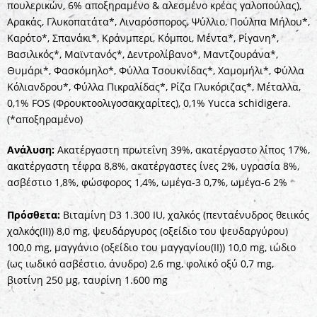
πουλερικών, 6% αποξηραμένο & αλεσμένο κρέας γαλοπούλας),
Αρακάς, Γλυκοπατάτα*, Λιναρόσπορος, Ψύλλιο, Πούλπα Μήλου*,
Καρότο*, Σπανάκι*, Κράνμπερι, Κόμποι, Μέντα*, Ρίγανη*,
Βασιλικός*, Μαϊντανός*, Δεντρολίβανο*, Μαντζουράνα*,
Θυμάρι*, Φασκόμηλο*, Φύλλα Τσουκνίδας*, Χαμομήλι*, Φύλλα
Κόλιανδρου*, Φύλλα Πικραλίδας*, Ρίζα Γλυκόριζας*, Μέταλλα,
0,1% FOS (Φρουκτοολιγοσακχαρίτες), 0,1% Yucca schidigera.
(*αποξηραμένο)
Ανάλυση:
Ακατέργαστη πρωτεΐνη 39%, ακατέργαστο λίπος 17%,
ακατέργαστη τέφρα 8,8%, ακατέργαστες ίνες 2%, υγρασία 8%,
ασβέστιο 1,8%, φώσφορος 1,4%, ωμέγα-3 0,7%, ωμέγα-6 2%
Πρόσθετα:
Βιταμίνη D3 1.300 IU, χαλκός (πενταένυδρος θειικός
χαλκός(II)) 8,0 mg, ψευδάργυρος (οξείδιο του ψευδαργύρου)
100,0 mg, μαγγάνιο (οξείδιο του μαγγανίου(II)) 10,0 mg, ιώδιο
(ως ιωδικό ασβέστιο, άνυδρο) 2,6 mg, φολικό οξύ 0,7 mg,
βιοτίνη 250 μg, ταυρίνη 1.600 mg