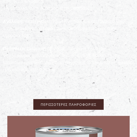
πάπιας), 5% καρότα,
1% μέταλλα, 0,1% δυόσμος, 0,1% μαϊντανός
Ανάλυση:
Ακατέργαστη πρωτεΐνη 10,4%, ακατέργαστο λίπος
5,7%, ακατέργαστη τέφρα 2,3%, ακατέργαστες ίνες 0,3%,
υγρασία 80%
Πρόσθετα:
Βιταμίνη D3 200 IU, Ταυρίνη 1.500 mg,
Ψευδάργυρος (μονοένυδρος θειικός ψευδάργυρος) 15 mg,
Μαγγάνιο (μονοένυδρο θειικό μαγγάνιο(II)) 3 mg, Ιώδιο (άνυδρο
ιωδικό ασβέστιο) 0,75 mg
ΠΕΡΙΣΣΌΤΕΡΕΣ ΠΛΗΡΟΦΟΡΊΕΣ