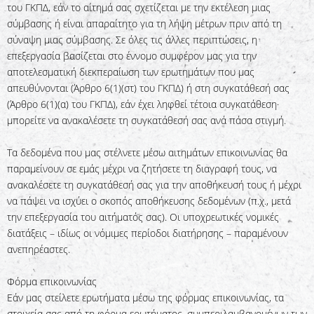
του ΓΚΠΔ, εάν το αίτημά σας σχετίζεται με την εκτέλεση μιας
σύμβασης ή είναι απαραίτητο για τη λήψη μέτρων πριν από τη
σύναψη μιας σύμβασης. Σε όλες τις άλλες περιπτώσεις, η
επεξεργασία βασίζεται στο έννομο συμφέρον μας για την
αποτελεσματική διεκπεραίωση των ερωτημάτων που μας
απευθύνονται (Άρθρο 6(1)(στ) του ΓΚΠΔ) ή στη συγκατάθεσή σας
(Άρθρο 6(1)(α) του ΓΚΠΔ), εάν έχει ληφθεί τέτοια συγκατάθεση·
μπορείτε να ανακαλέσετε τη συγκατάθεσή σας ανά πάσα στιγμή.
Τα δεδομένα που μας στέλνετε μέσω αιτημάτων επικοινωνίας θα
παραμείνουν σε εμάς μέχρι να ζητήσετε τη διαγραφή τους, να
ανακαλέσετε τη συγκατάθεσή σας για την αποθήκευσή τους ή μέχρι
να πάψει να ισχύει ο σκοπός αποθήκευσης δεδομένων (π.χ., μετά
την επεξεργασία του αιτήματός σας). Οι υποχρεωτικές νομικές
διατάξεις – ιδίως οι νόμιμες περίοδοι διατήρησης – παραμένουν
ανεπηρέαστες.
Φόρμα επικοινωνίας
Εάν μας στείλετε ερωτήματα μέσω της φόρμας επικοινωνίας, τα
στοιχεία σας από τη φόρμα ερωτήματος, συμπεριλαμβανομένων των