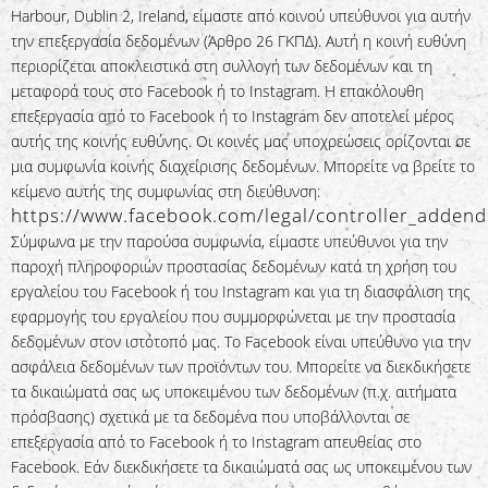
Harbour, Dublin 2, Ireland, είμαστε από κοινού υπεύθυνοι για αυτήν
την επεξεργασία δεδομένων (Άρθρο 26 ΓΚΠΔ). Αυτή η κοινή ευθύνη
περιορίζεται αποκλειστικά στη συλλογή των δεδομένων και τη
μεταφορά τους στο Facebook ή το Instagram. Η επακόλουθη
επεξεργασία από το Facebook ή το Instagram δεν αποτελεί μέρος
αυτής της κοινής ευθύνης. Οι κοινές μας υποχρεώσεις ορίζονται σε
μια συμφωνία κοινής διαχείρισης δεδομένων. Μπορείτε να βρείτε το
κείμενο αυτής της συμφωνίας στη διεύθυνση:
https://www.facebook.com/legal/controller_adden
Σύμφωνα με την παρούσα συμφωνία, είμαστε υπεύθυνοι για την
παροχή πληροφοριών προστασίας δεδομένων κατά τη χρήση του
εργαλείου του Facebook ή του Instagram και για τη διασφάλιση της
εφαρμογής του εργαλείου που συμμορφώνεται με την προστασία
δεδομένων στον ιστότοπό μας. Το Facebook είναι υπεύθυνο για την
ασφάλεια δεδομένων των προϊόντων του. Μπορείτε να διεκδικήσετε
τα δικαιώματά σας ως υποκειμένου των δεδομένων (π.χ. αιτήματα
πρόσβασης) σχετικά με τα δεδομένα που υποβάλλονται σε
επεξεργασία από το Facebook ή το Instagram απευθείας στο
Facebook. Εάν διεκδικήσετε τα δικαιώματά σας ως υποκειμένου των