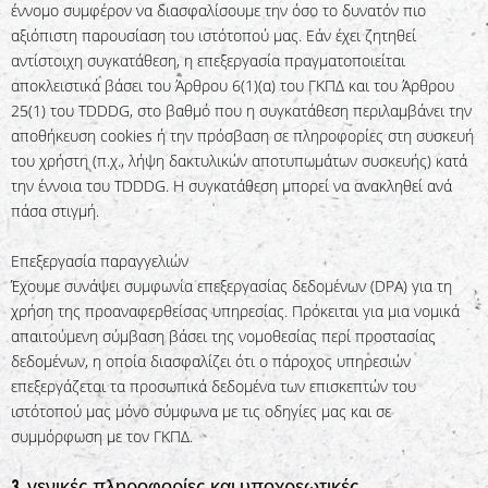
έννομο συμφέρον να διασφαλίσουμε την όσο το δυνατόν πιο
αξιόπιστη παρουσίαση του ιστότοπού μας. Εάν έχει ζητηθεί
αντίστοιχη συγκατάθεση, η επεξεργασία πραγματοποιείται
αποκλειστικά βάσει του Άρθρου 6(1)(α) του ΓΚΠΔ και του Άρθρου
25(1) του TDDDG, στο βαθμό που η συγκατάθεση περιλαμβάνει την
αποθήκευση cookies ή την πρόσβαση σε πληροφορίες στη συσκευή
του χρήστη (π.χ., λήψη δακτυλικών αποτυπωμάτων συσκευής) κατά
την έννοια του TDDDG. Η συγκατάθεση μπορεί να ανακληθεί ανά
πάσα στιγμή.
Επεξεργασία παραγγελιών
Έχουμε συνάψει συμφωνία επεξεργασίας δεδομένων (DPA) για τη
χρήση της προαναφερθείσας υπηρεσίας. Πρόκειται για μια νομικά
απαιτούμενη σύμβαση βάσει της νομοθεσίας περί προστασίας
δεδομένων, η οποία διασφαλίζει ότι ο πάροχος υπηρεσιών
επεξεργάζεται τα προσωπικά δεδομένα των επισκεπτών του
ιστότοπού μας μόνο σύμφωνα με τις οδηγίες μας και σε
συμμόρφωση με τον ΓΚΠΔ.
3. γενικές πληροφορίες και υποχρεωτικές