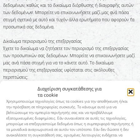
δεδομένων, καθώς και το δικαίωμα διόρθωσης ή διαγραφής αυτών
των δεδομένων. Μπορείτε να επικοινωνήσετε μαζί μας ανά πάσα
στιγμή σχετικά με αυτό και τυχόν άλλα ερωτήματα που αφορούν τα
προσωπικά σας δεδομένα.
Δικαίωμα περιορισμού της επεξεργασίας
Έχετε το δικαίωμα να ζητήσετε τον περιορισμό της επεξεργασίας
των προσωπικών σας δεδομένων. Μπορείτε να επικοινωνήσετε μαζί
μας ανά πάσα στιγμή για να το κάνετε αυτό. Το δικαίωμα
περιορισμού της επεξεργασίας υφίσταται στις ακόλουθες
περιπτώσεις:
Διαχείριση συγκατάθεσης για
Εάν αμφισβητείτε την ακρίβεια των προσωπικών σας δεδομένων
τα cookie
που είναι αποθηκευμένα σε εμάς, γενικά χρειαζόμαστε χρόνο για να
Χρησιμοποιούμε τεχνολογίες όπως τα cookies για την αποθήκευση ή/και
το επαληθεύσουμε. Κατά τη διάρκεια της διαδικασίας επαλήθευσης,
την πρόσβαση σε πληροφορίες συσκευής. Το κάνουμε αυτό για να
βελτιώσουμε την εμπειρία περιήγησής σας και να προβάλλουμε
έχετε το δικαίωμα να ζητήσετε τον περιορισμό της επεξεργασίας των
εξατομικευμένες διαφημίσεις. Εάν συναινέσετε σε αυτές τις τεχνολογίες,
προσωπικών σας δεδομένων.
μπορούμε να επεξεργαστούμε δεδομένα όπως η συμπεριφορά περιήγησης ή
τα μοναδικά αναγνωριστικά σε αυτόν τον ιστότοπο. Εάν δεν δώσετε ή δεν
Εάν η επεξεργασία των προσωπικών σας δεδομένων ήταν/είναι
ανακαλέσετε τη συγκατάθεσή σας, ορισμένες λειτουργίες ενδέχεται να