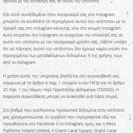
σχετικά με την επίσκεψή σας σε αυτόν τον ιστότοπο.
Εάν είστε συνδεδεμένοι στον λογαριασμό σας στο Instagram,
μπορείτε να συνδέσετε το περιεχόμενο αυτού του ιστότοπου με το
προφίλ σας στο Instagram κάνοντας κλικ στο κουμπί Instagram.
Αυτό επιτρέπει στο Instagram να συσχετίσει την επίσκεψή σας σε
αυτόν τον ιστότοπο με τον λογαριασμό χρήστη σας. Λάβετε υπόψη
ότι ως πάροχος αυτού του ιστότοπου, δεν έχουμε καμία γνώση του
περιεχομένου των μεταδιδόμενων δεδομένων ή της χρήσης τους
από το Instagram.
Η χρήση αυτής της υπηρεσίας βασίζεται στη συγκατάθεσή σας
σύμφωνα με το άρθρο 6 παρ. 1 στοιχείο α του ΓΚΠΔ και το άρθρο
25 παρ. 1 του Νόμου περί Προστασίας Δεδομένων (TDDDG). Η
παρούσα συγκατάθεση μπορεί να ανακληθεί ανά πάσα στιγμή.
Στο βαθμό που συλλέγονται προσωπικά δεδομένα στον ιστότοπό
μας χρησιμοποιώντας το εργαλείο που περιγράφεται εδώ και
προωθούνται στο Facebook ή το Instagram, εμείς και η Meta
Platforms Ireland Limited, 4 Grand Canal Square, Grand Canal