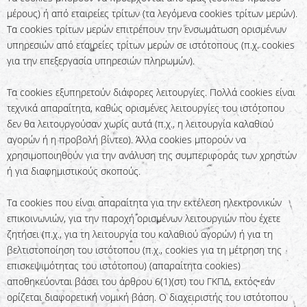
μέρους) ή από εταιρείες τρίτων (τα λεγόμενα cookies τρίτων μερών).
Τα cookies τρίτων μερών επιτρέπουν την ενσωμάτωση ορισμένων
υπηρεσιών από εταιρείες τρίτων μερών σε ιστότοπους (π.χ. cookies
για την επεξεργασία υπηρεσιών πληρωμών).
Τα cookies εξυπηρετούν διάφορες λειτουργίες. Πολλά cookies είναι
τεχνικά απαραίτητα, καθώς ορισμένες λειτουργίες του ιστότοπου
δεν θα λειτουργούσαν χωρίς αυτά (π.χ., η λειτουργία καλαθιού
αγορών ή η προβολή βίντεο). Άλλα cookies μπορούν να
χρησιμοποιηθούν για την ανάλυση της συμπεριφοράς των χρηστών
ή για διαφημιστικούς σκοπούς.
Τα cookies που είναι απαραίτητα για την εκτέλεση ηλεκτρονικών
επικοινωνιών, για την παροχή ορισμένων λειτουργιών που έχετε
ζητήσει (π.χ., για τη λειτουργία του καλαθιού αγορών) ή για τη
βελτιστοποίηση του ιστότοπου (π.χ., cookies για τη μέτρηση της
επισκεψιμότητας του ιστότοπου) (απαραίτητα cookies)
αποθηκεύονται βάσει του άρθρου 6(1)(στ) του ΓΚΠΔ, εκτός εάν
ορίζεται διαφορετική νομική βάση. Ο διαχειριστής του ιστότοπου