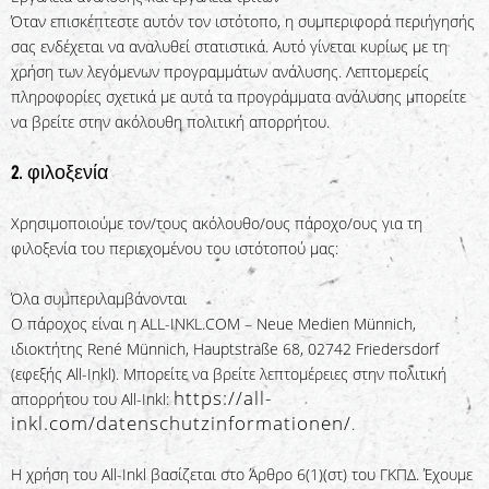
Όταν επισκέπτεστε αυτόν τον ιστότοπο, η συμπεριφορά περιήγησής
σας ενδέχεται να αναλυθεί στατιστικά. Αυτό γίνεται κυρίως με τη
χρήση των λεγόμενων προγραμμάτων ανάλυσης. Λεπτομερείς
πληροφορίες σχετικά με αυτά τα προγράμματα ανάλυσης μπορείτε
να βρείτε στην ακόλουθη πολιτική απορρήτου.
2. φιλοξενία
Χρησιμοποιούμε τον/τους ακόλουθο/ους πάροχο/ους για τη
φιλοξενία του περιεχομένου του ιστότοπού μας:
Όλα συμπεριλαμβάνονται
Ο πάροχος είναι η ALL-INKL.COM – Neue Medien Münnich,
ιδιοκτήτης René Münnich, Hauptstraße 68, 02742 Friedersdorf
(εφεξής All-Inkl). Μπορείτε να βρείτε λεπτομέρειες στην πολιτική
https://all-
απορρήτου του All-Inkl:
inkl.com/datenschutzinformationen/
.
Η χρήση του All-Inkl βασίζεται στο Άρθρο 6(1)(στ) του ΓΚΠΔ. Έχουμε