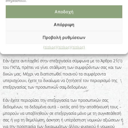
επηρεαστούν.
παράνομη, μπορείτε να ζητήσετε τον περιορισμό της επεξεργασίας
των δεδομένων αντί της διαγραφής τους.
Αποδοχή
Εάν δεν χρειαζόμαστε πλέον τα προσωπικά σας δεδομένα, αλλά τα
Απόρριψη
χρειάζεστε για τη θεμελίωση, άσκηση ή υπεράσπιση νομικών
αξιώσεων, έχετε το δικαίωμα να ζητήσετε περιορισμό της
Προβολή ρυθμίσεων
επεξεργασίας των προσωπικών σας δεδομένων αντί της διαγραφής
τους.
{τίτλος}
{τίτλος}
{τίτλος}
Εάν έχετε αντιταχθεί στην επεξεργασία σύμφωνα με το Άρθρο 21(1)
του ΓΚΠΔ, πρέπει να γίνει στάθμιση των συμφερόντων σας και των
δικών μας. Μέχρι να διαπιστωθεί ποιανού τα συμφέροντα
υπερισχύουν, έχετε το δικαίωμα να ζητήσετε τον περιορισμό της
επεξεργασίας των προσωπικών σας δεδομένων.
Εάν έχετε περιορίσει την επεξεργασία των προσωπικών σας
δεδομένων, τα δεδομένα αυτά – εκτός από την αποθήκευσή τους –
μπορούν να υποβληθούν σε επεξεργασία μόνο με τη συγκατάθεσή
σας ή για τη θεμελίωση, άσκηση ή υπεράσπιση νομικών αξιώσεων ή
για την προστασία των δικαιωμάτων άλλου φυσικού ή νομικού