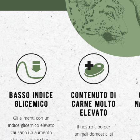
basso indice
contenuto di
glicemico
carne molto
n
elevato
Gli alimenti con un
indice glicemico elevato
Il nostro cibo per
causano un aumento
animali domestici si
dei livelli di zucchero
c