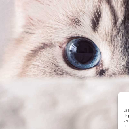
Uti
dis
vis
dat