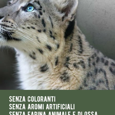
senza coloranti
senza aromi artificiali
senza farina animale e di ossa