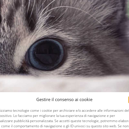
Gestire il consenso ai cookie
lizziamo tecnologie come i cookie per archiviare e/o accedere alle informazioni de
positivo. Lo facciamo per migliorare la tua esperienza di navigazione e per
ualizzare pubblicità personalizzata. Se accetti queste tecnologie, potremmo elabor
i come il comportamento di navigazione o gli ID univoci su questo sito web. Se non