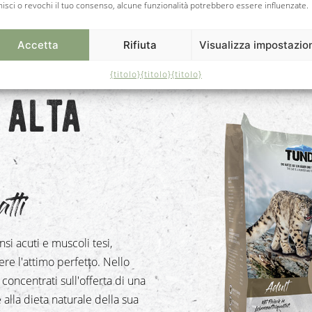
nisci o revochi il tuo consenso, alcune funzionalità potrebbero essere influenzate.
Accetta
Rifiuta
Visualizza impostazio
{titolo}
{titolo}
{titolo}
 alta
tti
nsi acuti e muscoli tesi,
ere l'attimo perfetto. Nello
concentrati sull'offerta di una
e alla dieta naturale della sua