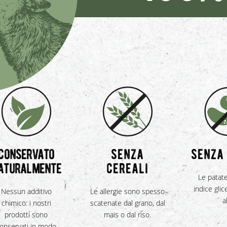
conservato
senza
senza
aturalmente
cereali
Le patat
indice gli
Nessun additivo
Le allergie sono spesso
a
chimico: i nostri
scatenate dal grano, dal
prodotti sono
mais o dal riso.
onservati in modo