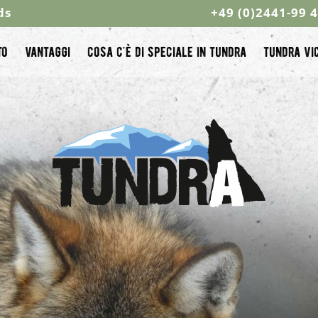
ds
+49 (0)2441-99 
to
vantaggi
cosa c'è di speciale in tundra
tundra vic