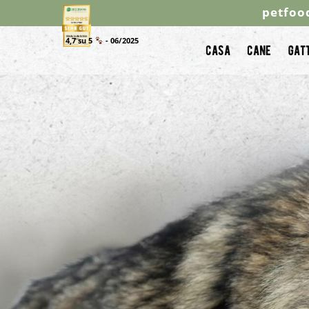
petfoo
4,7 su 5
- 06/2025
casa
cane
gat