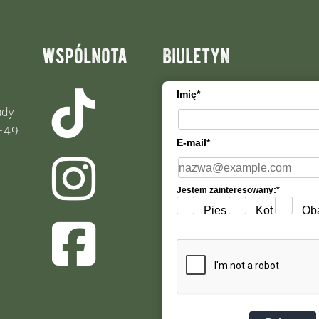
wspólnota
biuletyn
Imię*
ady
+49
E-mail*
Jestem zainteresowany:*
Pies
Kot
Ob