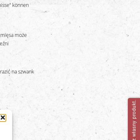
nisse“ können
u mięsa może
eźni
razić na szwank
Stwórz własny produkt.