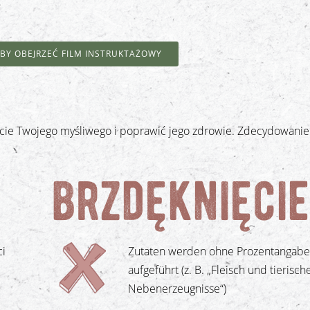
 ABY OBEJRZEĆ FILM INSTRUKTAŻOWY
życie Twojego myśliwego i poprawić jego zdrowie. Zdecydowani
brzdęknięcie
ci
Zutaten werden ohne Prozentangabe
aufgeführt (z. B. „Fleisch und tierisch
Nebenerzeugnisse“)