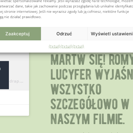
wietlać spersonalizowane reklamy. Jeśli wyrażasz zgodę na te technologie, może
etwarzać dane, takie jak zachowanie podczas przeglądania lub unikalne identyfikat
tej stronie internetowej. Jeśli nie wyrazisz zgody lub ją cofniesz, niektóre funkcje
ą nie działać prawidłowo.
jeśli nie masz
Zaakceptuj
Odrzuć
Wyświetl ustawien
ochoty czytać, 
{tytuł}
{tytuł}
{tytuł}
martw się! romy
lucyfer wyjaśn
u
Post udostępniony przez Tundra Petfoods (@tundrapetfood)
wszystko
szczegółowo w
naszym filmie.