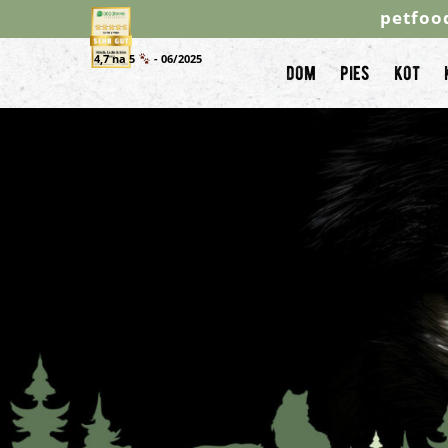
petfoo
4,7 na 5
- 06/2025
dom
pies
kot