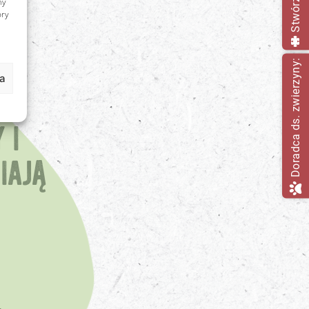
my
ory
Doradca ds. zwierzyny:
ia
nie
 i
iają