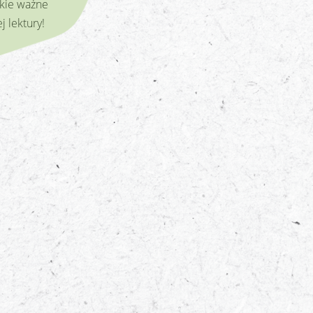
tkie ważne
j lektury!