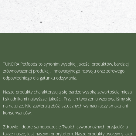
TUNDRA Petfoods to synonim wysokiej jakości produktów, bardziej
zrównoważonej produkcji, innowacyjnego rozwoju oraz zdrowego i
odpowiedniego dla gatunku odżywiania.
Nasze produkty charakteryzują się bardzo wysoką zawartością mięsa
i składnikami najwyższej jakości. Przy ich tworzeniu wzorowaliśmy się
na naturze. Nie zawierają zbóż, sztucznych wzmacniaczy smaku ani
konserwantów.
Zdrowie i dobre samopoczucie Twoich czworonożnych przyjaciół, a
także nasze, jest naszym priorytetem. Nasze produkty tworzymy jako