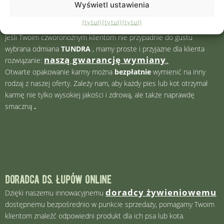
ekskluzywnemu programowi lojalnościowemu.
Począwszy od
Wyświetl ustawienia
dziesiątego zakupu, każdy klient otrzyma darmową paczkę suchej
{tytuł}
{tytuł}
{tytuł}
karmy. Wspólnie pomożemy Ci zdobyć długotrwałą lojalność klientów.
Jeśli Twoim czworonożnym klientom nie przypadnie do gustu
wybrana odmiana
TUNDRA
, mamy proste i przyjazne dla klienta
naszą gwarancję wymiany
.
rozwiązanie:
Otwarte opakowanie karmy można
bezpłatnie
wymienić na inny
rodzaj z naszej oferty. Zależy nam, aby każdy pies lub kot otrzymał
karmę nie tylko wysokiej jakości i zdrową, ale także naprawdę
smaczną
.
doradca ds. łupów online
doradcy żywieniowemu
Dzięki naszemu innowacyjnemu
dostępnemu bezpośrednio w punkcie sprzedaży, pomagamy Twoim
klientom znaleźć odpowiedni produkt dla ich psa lub kota.