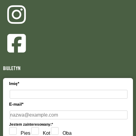
biuletyn
Imię*
E-mail*
Jestem zainteresowany:*
Pies
Kot
Oba